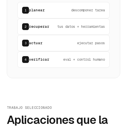
planear
descomponer tarea
1
recuperar
tus datos + herramientas
2
actuar
ejecutar pasos
3
verificar
eval + control humano
4
TRABAJO SELECCIONADO
Aplicaciones que la