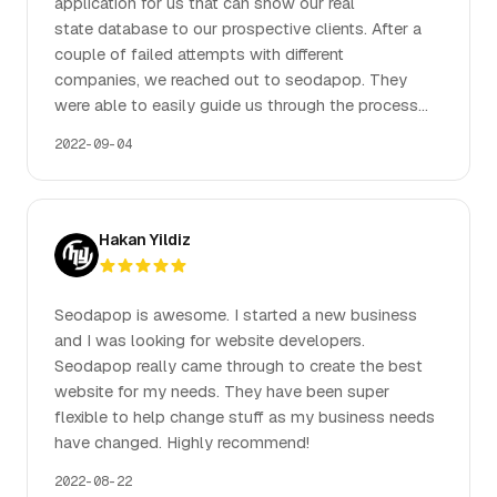
application for us that can show our real
state database to our prospective clients. After a
couple of failed attempts with different
companies, we reached out to seodapop. They
were able to easily guide us through the process
and use our Database API to present our listings. If
2022-09-04
you are looking for a company that knows how to
code seodapop should be on top of your list. They
are great at their job and really nice too.
Hakan Yildiz
Seodapop is awesome. I started a new business
and I was looking for website developers.
Seodapop really came through to create the best
website for my needs. They have been super
flexible to help change stuff as my business needs
have changed. Highly recommend!
2022-08-22