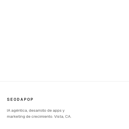
San Diego
450 S Melrose Dr Ste. 107,
Vista, CA 92081, USA
(800) 277-9389
SEODAPOP
IA agéntica, desarrollo de apps y
marketing de crecimiento. Vista, CA.